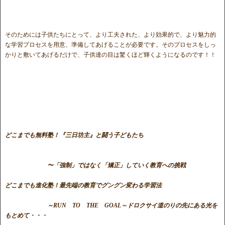
そのためには子供たちにとって、より工夫された、より効果的で、より魅力的
な学習プロセスを用意、準備してあげることが必要です。そのプロセスをしっ
かりと敷いてあげるだけで、子供達の目は驚くほど輝くようになるのです！！
どこまでも無料塾！『三日坊主』と闘う子どもたち
〜「強制」ではなく「矯正」していく教育への挑戦
どこまでも進化塾！最先端の教育でグングン変わる学習法
～RUN TO THE GOAL～ドロクサイ道のりの先にある光を
もとめて・・・