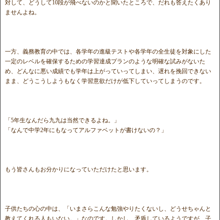
対して、どうして10段が飛べないのかと聞いたところで、だれも答えたくあり
ませんよね。
一方、義務教育の中では、各学年の進級テストや各学年の全生徒を対象にした
一定のレベルを確保するための学習達成プランのような明確な試みがないた
め、どんなに悪い成績でも学年は上がっていってしまい、遅れを挽回できない
まま、どうこうしようもなく学習意欲だけが低下していってしまうのです。
「5年生なんだら九九は当然できるよね。」
「なんで中学2年にもなってアルファベットが書けないの？」
もう皆さんもお分かりになっていただけたと思います。
子供たちの心の中は、「いまさらこんな勉強やりたくないし、どうせちゃんと
教えてくれる人もいない。」なのです。しかし、矛盾しているようですが、子