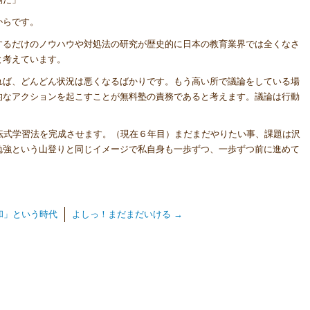
からです。
するだけのノウハウや対処法の研究が歴史的に日本の教育業界では全くなさ
と考えています。
れば、どんどん状況は悪くなるばかりです。もう高い所で議論をしている場
的なアクションを起こすことが無料塾の責務であると考えます。議論は行動
転式学習法を完成させます。（現在６年目）まだまだやりたい事、課題は沢
勉強という山登りと同じイメージで私自身も一歩ずつ、一歩ずつ前に進めて
和」という時代
よしっ！まだまだいける
→