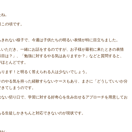
たね。
日この頃です。
ちきれない様子で、今週は子供たちの明るい表情が特に目立ちました。
しいただき、一緒にお話をするのですが、お子様が最初に来たときの表情
科目は？」、「勉強に対するやる気はありますか？」などと質問すると、
がほとんどです。
あります！と明るく答えられる人は少ないでしょう。
そのやる気を持った経験すらないケースもあり、まさに「どうしていいか分
できてしまうのです。
はない切り口で、学習に対する好奇心を生み出せるアプローチを用意してお
ある生徒しかきちんと対応できないのが現状です。
倒だ」