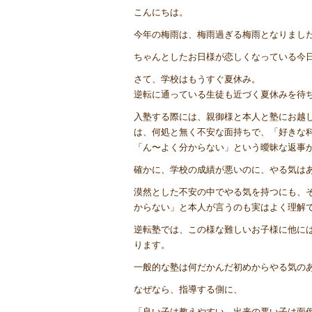
こんにちは。
今年の梅雨は、梅雨過ぎる梅雨となりまし
ちゃんとしたお日様が恋しくなっている今
さて、学校はもうすぐ夏休み。
逆転に通っている生徒も近づく夏休みを待
入塾する際には、親御様と本人と塾にお越
は、何処と無く不安な面持ちで、「好きな
「ん〜よく分からない」という曖昧な返事
確かに、学校の成績が悪いのに、やる気は
漠然とした不安の中でやる気を持つにも、
からない」と本人が言うのも実はよく理解
逆転塾では、この様な難しいお子様に他に
ります。
一般的な塾は何だかんだ初めからやる気の
なぜなら、指導する側に、
「良い子は教えやすい、出来の悪い子は面