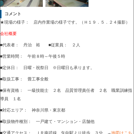
コメント
★現場の様子： 店内作業場の様子です。（Ｈ１９．５．２４撮影）
会社概要
■代表者： 丹治 裕 ■従業員： ２人
■営業時間： 午前８時～午後５時
■定休日： 日曜・祝祭日 ※日曜日も承ります。
■取扱工事： 畳工事全般
■保有資格： 一級技能士 ２名 品質管理責任者 ２名 職業訓練指
導員 １名
■対応エリア： 神奈川県・東京都
■取扱物件種別： 一戸建て・マンション・店舗他
■交通アクセス： ＪＲ南武線 矢向駅より徒歩 ３分 →
地図はこち